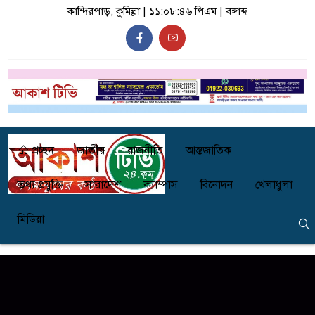
কান্দিরপাড়, কুমিল্লা |
১১:০৮:৪৭ পিএম
|
বঙ্গাব্দ
প্রচ্ছদ
জাতীয়
রাজনীতি
আন্তজাতিক
তথ্য প্রযুক্তি
সারাদেশ
ক্যাম্পাস
বিনোদন
খেলাধুলা
মিডিয়া