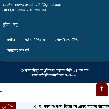
ইমেইল : news.akashtv24@gmail.com
মোবাইল : +8801701-788760
ফুটার মেনু
লগইন
শর্ত ও নীতিমালা
গোপনীয়তা নীতি
আমাদের সম্পর্কে
© সকল কিছুর স্বত্বাধিকারঃ আকাশ টিভি ২৪ ডট কম
সকল কারিগরী সহযোগিতায়
SoftioLab
=
নোটিশ
যে কোন সংবাদ, বিজ্ঞাপন প্রচার করতে আম