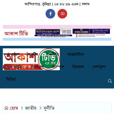
কান্দিরপাড়, কুমিল্লা |
০৪:৪৮:৫৯ এএম
|
বঙ্গাব্দ
প্রচ্ছদ
জাতীয়
রাজনীতি
আন্তজাতিক
তথ্য প্রযুক্তি
সারাদেশ
ক্যাম্পাস
বিনোদন
খেলাধুলা
মিডিয়া
হোম
জাতীয়
দুর্নীতি