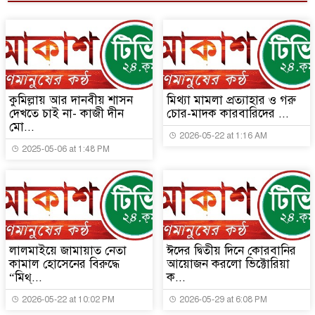
কুমিল্লায় আর দানবীয় শাসন
মিথ্যা মামলা প্রত্যাহার ও গরু
দেখতে চাই না- কাজী দীন
চোর-মাদক কারবারিদের ...
মো...
2026-05-22 at 1:16 AM
2025-05-06 at 1:48 PM
লালমাইয়ে জামায়াত নেতা
ঈদের দ্বিতীয় দিনে কোরবানির
কামাল হোসেনের বিরুদ্ধে
আয়োজন করলো ভিক্টোরিয়া
“মিথ্...
ক...
2026-05-22 at 10:02 PM
2026-05-29 at 6:08 PM