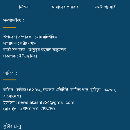
মিডিয়া
আমাদের পরিবার
ফটো গ্যালারী
সম্পাদকীয় :
উপদেষ্টা সম্পাদক : মোঃ মহিউদ্দিন
সম্পাদক : শরীফ খান
বার্তা সম্পাদক : মাসুদুর রহমান মজুমদার
প্রকাশক : ইউনুছ মিয়া
অফিস :
অফিস : হাউজঃ ৪২৭/২, নজরুল এভিনিউ, কান্দিরপাড়, কুমিল্লা - ৩৫০০,
বাংলাদেশ।
ইমেইল : news.akashtv24@gmail.com
মোবাইল : +8801701-788760
ফুটার মেনু