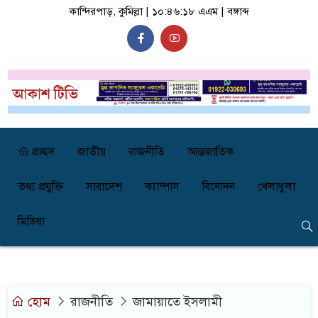
কান্দিরপাড়, কুমিল্লা |
১০:৪৬:১৮ এএম
|
বঙ্গাব্দ
প্রচ্ছদ
জাতীয়
রাজনীতি
আন্তজাতিক
তথ্য প্রযুক্তি
সারাদেশ
ক্যাম্পাস
বিনোদন
খেলাধুলা
মিডিয়া
হোম
রাজনীতি
জামায়াতে ইসলামী