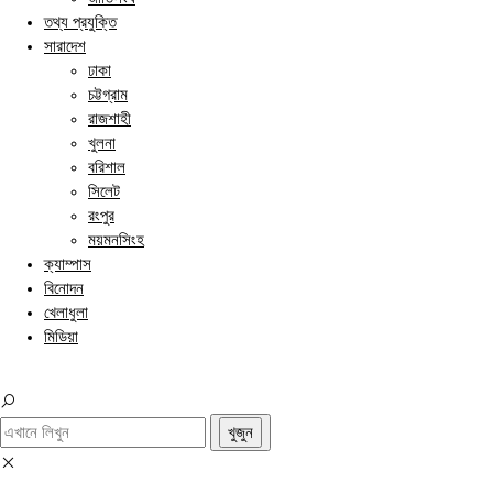
তথ্য প্রযুক্তি
সারাদেশ
ঢাকা
চট্টগ্রাম
রাজশাহী
খুলনা
বরিশাল
সিলেট
রংপুর
ময়মনসিংহ
ক্যাম্পাস
বিনোদন
খেলাধুলা
মিডিয়া