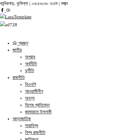
কান্দিরপাড়, কুমিল্লা |
০৬:৫৬:৩৮ এএম
|
বঙ্গাব্দ
প্রচ্ছদ
জাতীয়
অপরাধ
অর্থনীতি
দুর্নীতি
রাজনীতি
বিএনপি
আওয়ামীলীগ
অনন্য
বিশেষ প্রতিবেদন
জামায়াতে ইসলামী
আন্তজাতিক
সারাবিশ্ব
বিশ্ব রাজনীতি
জাতিসংঘ