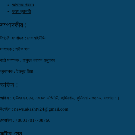
আমাদের পরিবার
ফটো গ্যালারী
সম্পাদকীয় :
উপদেষ্টা সম্পাদক : মোঃ মহিউদ্দিন
সম্পাদক : শরীফ খান
বার্তা সম্পাদক : মাসুদুর রহমান মজুমদার
প্রকাশক : ইউনুছ মিয়া
অফিস :
অফিস : হাউজঃ ৪২৭/২, নজরুল এভিনিউ, কান্দিরপাড়, কুমিল্লা - ৩৫০০, বাংলাদেশ।
ইমেইল : news.akashtv24@gmail.com
মোবাইল : +8801701-788760
ফুটার মেনু