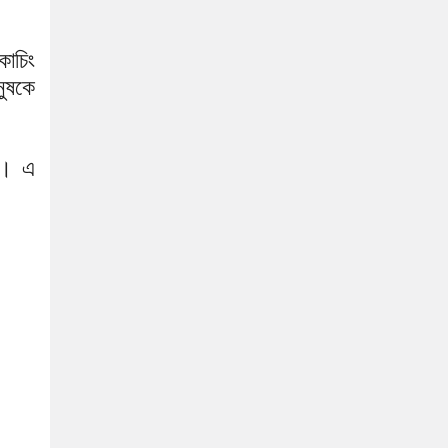
োচিং
নুষকে
ে। এ