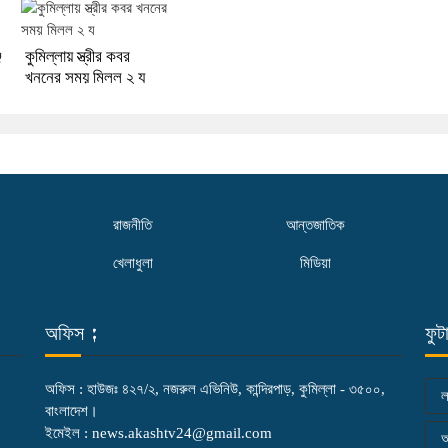
জ
কুমিল্লায় স্ত্রীর কবর
খননের সময় মিলল ২ য
রাজনীতি
আন্তজাতিক
খেলাধুলা
মিডিয়া
অফিস :
ফুট
অফিস : হাউজঃ ৪২৭/২, নজরুল এভিনিউ, কান্দিরপাড়, কুমিল্লা - ৩৫০০,
বাংলাদেশ।
ইমেইল : news.akashtv24@gmail.com
আ