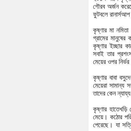
গৌরব অর্জন করে
ফুটবলে রানার্সআপ
কৃষ্ণার মা নমি
গ্রামের মানুষে
কৃষ্ণার ইচ্ছার
সবাই তার প্রশং
মেয়ের ওপর নির্ভ
কৃষ্ণার বাবা ব
মেয়েরা সামান্য 
তাদের কেন ন্যায্
কৃষ্ণার হাতেখড়ি 
মেয়ে। কঠোর পরি
পেরেছে। যা সত্