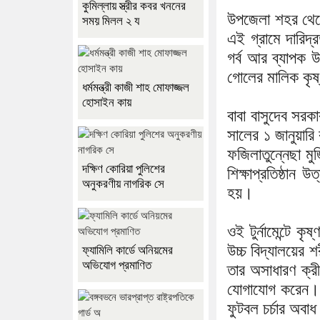
কুমিল্লায় স্ত্রীর কবর খননের
উপজেলা শহর থেকে
সময় মিলল ২ য
এই গ্রামে দারিদ
গর্ব আর ব্যাপক উ
গোলের মালিক কৃষ
ধর্মমন্ত্রী কাজী শাহ মোফাজ্জল
হোসাইন কায়
বাবা বাসুদেব সরক
সালের ১ জানুয়ারি
ফজিলাতুন্নেছা মুজ
দক্ষিণ কোরিয়া পুলিশের
শিক্ষাপ্রতিষ্ঠান 
অনুকরণীয় নাগরিক সে
হয়।
ওই টুর্নামেন্টে 
উচ্চ বিদ্যালয়ের 
ফ্যামিলি কার্ডে অনিয়মের
অভিযোগ প্রমাণিত
তার অসাধারণ ক্রীড়
যোগাযোগ করেন। এ
ফুটবল চর্চার অবা