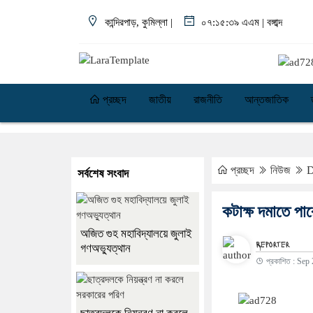
কান্দিরপাড়, কুমিল্লা |
০৭:১৫:৩৯ এএম
|
বঙ্গাব্দ
প্রচ্ছদ
জাতীয়
রাজনীতি
আন্তজাতিক
প্রচ্ছদ
নিউজ
D
সর্বশেষ সংবাদ
কটাক্ষ দমাতে পার
অজিত গুহ মহাবিদ্যালয়ে জুলাই
Reporter
গণঅভ্যুত্থান
প্রকাশিত : Sep