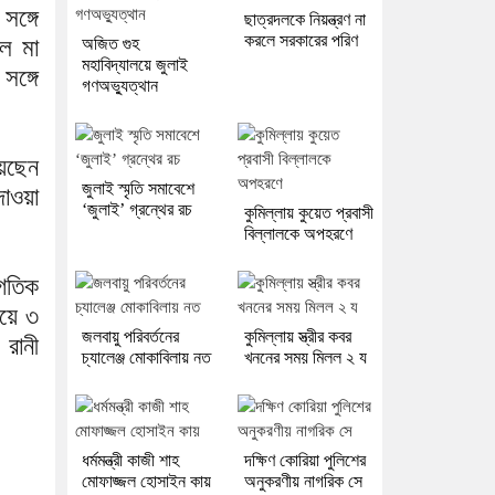
সঙ্গে
ছাত্রদলকে নিয়ন্ত্রণ না
করলে সরকারের পরিণ
অজিত গুহ
ে মা
মহাবিদ্যালয়ে জুলাই
ঙ্গে
গণঅভ্যুত্থান
য়েছেন
জুলাই স্মৃতি সমাবেশে
দাওয়া
‘জুলাই’ গ্রন্থের রচ
কুমিল্লায় কুয়েত প্রবাসী
বিল্লালকে অপহরণে
াগতিক
য়ে ৩
জলবায়ু পরিবর্তনের
কুমিল্লায় স্ত্রীর কবর
 রানী
চ্যালেঞ্জ মোকাবিলায় নত
খননের সময় মিলল ২ য
ধর্মমন্ত্রী কাজী শাহ
দক্ষিণ কোরিয়া পুলিশের
মোফাজ্জল হোসাইন কায়
অনুকরণীয় নাগরিক সে