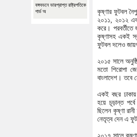
বঙ্গবভনে ভারপ্রাপ্ত রাষ্ট্রপতিকে
কৃষ্ণার ফুটবল নৈ
গার্ড অ
২০১১, ২০১২ এবং
করে। পরবর্তীতে জ
কৃষ্ণাসহ একই স্
ফুটবল দলেও জায়
২০১৫ সালে অনুষ্ঠ
মতো শিরোপা জেত
বাংলাদেশ। তবে স
একই বছর ঢাকায় হ
হয়ে চূড়ান্ত পর্
ছিলেন কৃষ্ণা র
নেতৃত্ব দেন এ ফু
২০১৭ সালে কৃষ্ণার