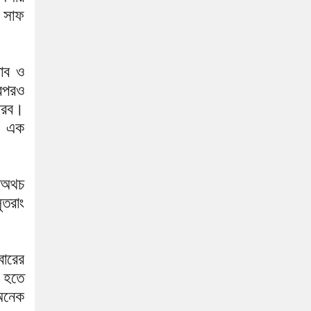
 সাফ
াব ও
রপরও
ৌরব।
। এক
 অথচ
ুতরাং
বারের
 হতে
অনেক