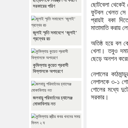
ছাত্রদলকে নিয়ন্ত্রণ না করলে
ছোটবেলা থেকেই খে
সরকারের পরিণ
ফুটবল খেলত সে।
প্রায়ই বকা দিত
মাতামাতি করায় ল
জুলাই স্মৃতি সমাবেশে ‘জুলাই’
গ্রন্থের রচ
অতিষ্ঠ হয়ে বল ক
খেলা। তবুও দমাত
ছেড়ে অনশন করেছে
কুমিল্লায় কুয়েত প্রবাসী
বিল্লালকে অপহরণে
নেপালের কাঠমান্ড
নেপালকে ৩-১ গো
গোলের মধ্যে দুট
সরকার।
জলবায়ু পরিবর্তনের চ্যালেঞ্জ
মোকাবিলায় নত